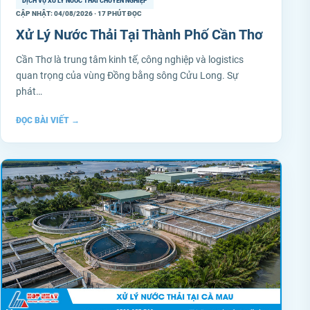
DỊCH VỤ XỬ LÝ NƯỚC THẢI CHUYÊN NGHIỆP
CẬP NHẬT: 04/08/2026 · 17 PHÚT ĐỌC
Xử Lý Nước Thải Tại Thành Phố Cần Thơ
Cần Thơ là trung tâm kinh tế, công nghiệp và logistics
quan trọng của vùng Đồng bằng sông Cửu Long. Sự
phát…
ĐỌC BÀI VIẾT
→