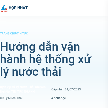
Chuyển đến nội dung
HỢP NHẤT
TRANG CHỦ
/
TIN TỨC
Hướng dẫn vận
hành hệ thống xử
lý nước thải
Dịch Vụ Xử Lý Nước Thải Chuyên
Cập nhật: 31/07/2023
Nghiệp
,
TIN TỨC NGÀNH
Xử Lý Nước Thải
4 phút đọc