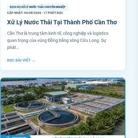
DỊCH VỤ XỬ LÝ NƯỚC THẢI CHUYÊN NGHIỆP
CẬP NHẬT: 04/08/2026 · 17 PHÚT ĐỌC
Xử Lý Nước Thải Tại Thành Phố Cần Thơ
Cần Thơ là trung tâm kinh tế, công nghiệp và logistics
quan trọng của vùng Đồng bằng sông Cửu Long. Sự
phát…
ĐỌC BÀI VIẾT
→