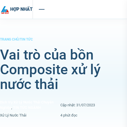
Chuyển đến nội dung
HỢP NHẤT
TRANG CHỦ
/
TIN TỨC
Vai trò của bồn
Composite xử lý
nước thải
Dịch Vụ Xử Lý Nước Thải Chuyên
Cập nhật: 31/07/2023
Nghiệp
,
TIN TỨC NGÀNH
Xử Lý Nước Thải
4 phút đọc