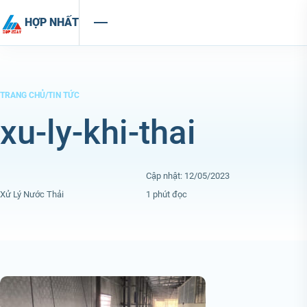
Chuyển đến nội dung
HỢP NHẤT
TRANG CHỦ
/
TIN TỨC
xu-ly-khi-thai
Cập nhật: 12/05/2023
Xử Lý Nước Thải
1 phút đọc