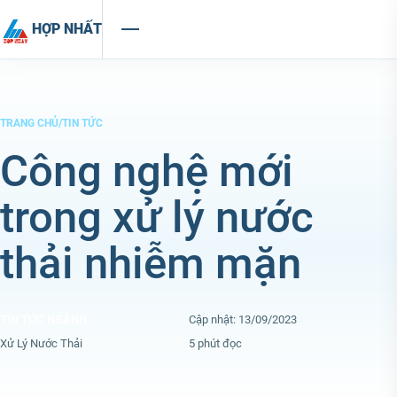
Chuyển đến nội dung
HỢP NHẤT
TRANG CHỦ
/
TIN TỨC
Công nghệ mới
trong xử lý nước
thải nhiễm mặn
TIN TỨC NGÀNH
Cập nhật: 13/09/2023
Xử Lý Nước Thải
5 phút đọc