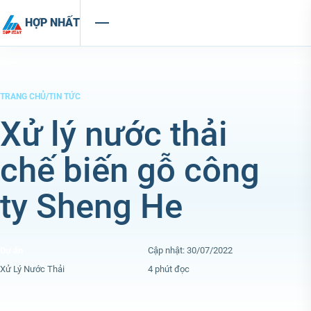
Chuyển đến nội dung
HỢP NHẤT
TRANG CHỦ
/
TIN TỨC
Xử lý nước thải
chế biến gỗ công
ty Sheng He
Dự án
Cập nhật: 30/07/2022
Xử Lý Nước Thải
4 phút đọc