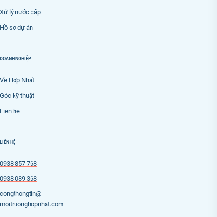
Xử lý nước cấp
Hồ sơ dự án
DOANH NGHIỆP
Về Hợp Nhất
Góc kỹ thuật
Liên hệ
LIÊN HỆ
0938 857 768
0938 089 368
congthongtin@
moitruonghopnhat.com