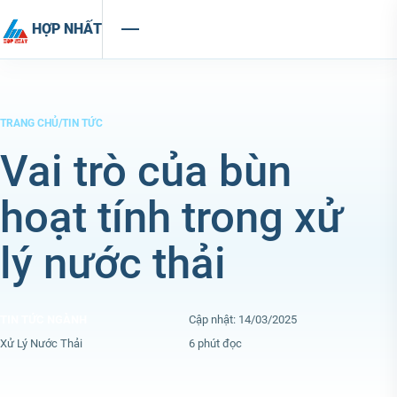
Chuyển đến nội dung
HỢP NHẤT
TRANG CHỦ
/
TIN TỨC
Vai trò của bùn
hoạt tính trong xử
lý nước thải
TIN TỨC NGÀNH
Cập nhật: 14/03/2025
Xử Lý Nước Thải
6 phút đọc