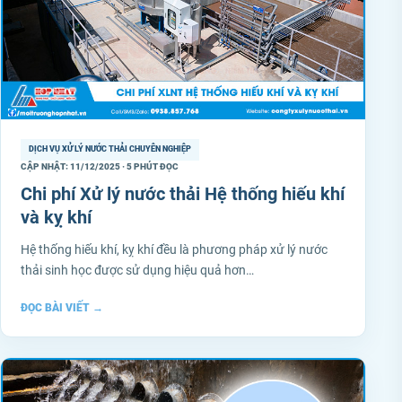
DỊCH VỤ XỬ LÝ NƯỚC THẢI CHUYÊN NGHIỆP
CẬP NHẬT: 11/12/2025 · 5 PHÚT ĐỌC
Chi phí Xử lý nước thải Hệ thống hiếu khí
và kỵ khí
Hệ thống hiếu khí, kỵ khí đều là phương pháp xử lý nước
thải sinh học được sử dụng hiệu quả hơn…
ĐỌC BÀI VIẾT
→