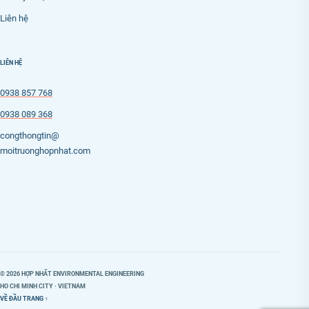
Liên hệ
LIÊN HỆ
0938 857 768
0938 089 368
congthongtin@
moitruonghopnhat.com
© 2026 HỢP NHẤT ENVIRONMENTAL ENGINEERING
HO CHI MINH CITY · VIETNAM
VỀ ĐẦU TRANG ↑