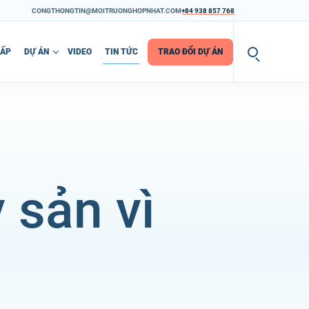
CONGTHONGTIN@MOITRUONGHOPNHAT.COM
+84 938 857 768
CẤP
DỰ ÁN
VIDEO
TIN TỨC
TRAO ĐỔI DỰ ÁN
 sản vì