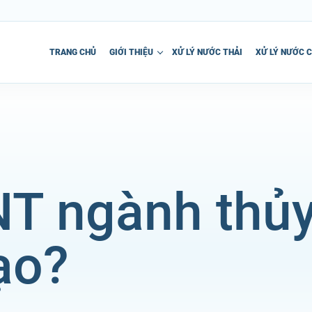
TRANG CHỦ
GIỚI THIỆU
XỬ LÝ NƯỚC THẢI
XỬ LÝ NƯỚC 
T ngành thủy
ạo?