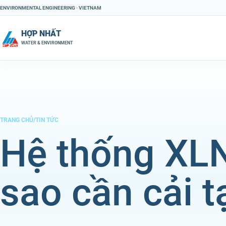
Chuyển đến nội dung
ENVIRONMENTAL ENGINEERING · VIETNAM
HỢP NHẤT
WATER & ENVIRONMENT
TRANG CHỦ
/
TIN TỨC
Hệ thống XLN
sao cần cải t