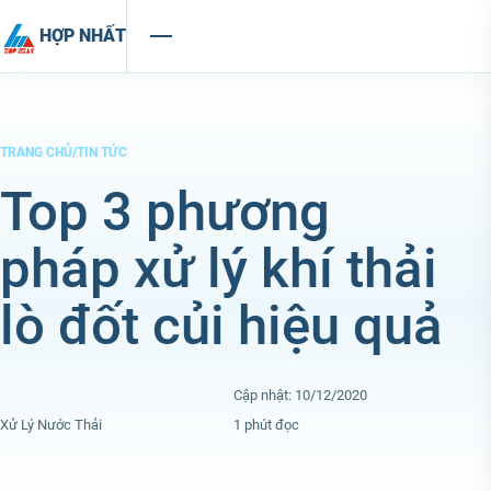
Chuyển đến nội dung
HỢP NHẤT
TRANG CHỦ
/
TIN TỨC
Top 3 phương
pháp xử lý khí thải
lò đốt củi hiệu quả
Cập nhật: 10/12/2020
Xử Lý Nước Thải
1 phút đọc