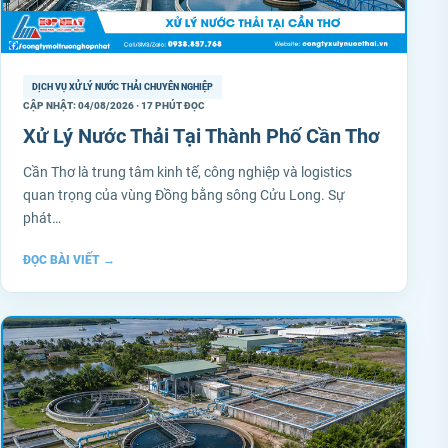
DỊCH VỤ XỬ LÝ NƯỚC THẢI CHUYÊN NGHIỆP
CẬP NHẬT: 04/08/2026 · 17 PHÚT ĐỌC
Xử Lý Nước Thải Tại Thành Phố Cần Thơ
Cần Thơ là trung tâm kinh tế, công nghiệp và logistics
quan trọng của vùng Đồng bằng sông Cửu Long. Sự
phát…
ĐỌC BÀI VIẾT
→