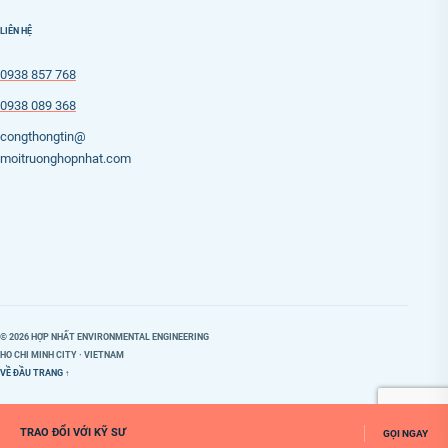
LIÊN HỆ
0938 857 768
0938 089 368
congthongtin@
moitruonghopnhat.com
© 2026 HỢP NHẤT ENVIRONMENTAL ENGINEERING
HO CHI MINH CITY · VIETNAM
VỀ ĐẦU TRANG ↑
TRAO ĐỔI VỚI KỸ SƯ
GỌI NGAY