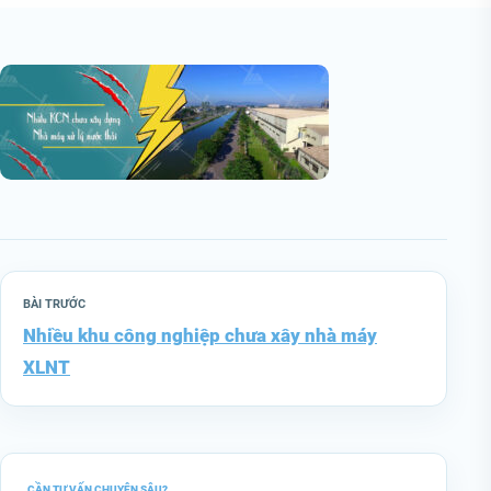
BÀI TRƯỚC
Nhiều khu công nghiệp chưa xây nhà máy
XLNT
CẦN TƯ VẤN CHUYÊN SÂU?