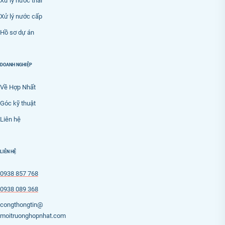
Xử lý nước thải
Xử lý nước cấp
Hồ sơ dự án
DOANH NGHIỆP
Về Hợp Nhất
Góc kỹ thuật
Liên hệ
LIÊN HỆ
0938 857 768
0938 089 368
congthongtin@
moitruonghopnhat.com