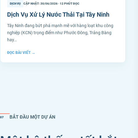
CẬP NHẬT: 30/06/2026 · 12 PHÚT ĐỌC
DỊCH VỤ
Dịch Vụ Xử Lý Nước Thải Tại Tây Ninh
Tây Ninh đang bứt phá mạnh mẽ với hàng loạt khu công
nghiệp (KCN) trọng điểm như Phước Đông, Trảng Bàng
hay…
ĐỌC BÀI VIẾT
→
BẮT ĐẦU MỘT DỰ ÁN
07