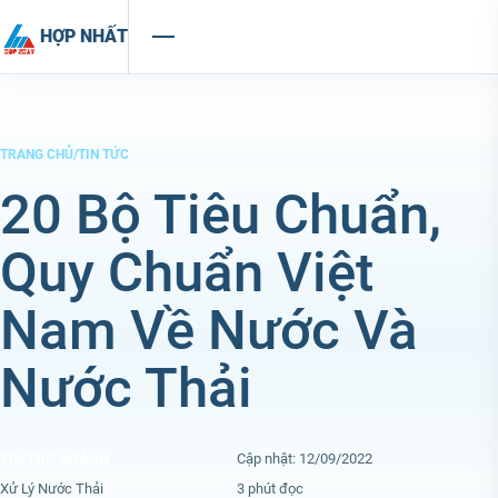
Chuyển đến nội dung
HỢP NHẤT
TRANG CHỦ
/
TIN TỨC
20 Bộ Tiêu Chuẩn,
Quy Chuẩn Việt
Nam Về Nước Và
Nước Thải
TIN TỨC NGÀNH
Cập nhật: 12/09/2022
Xử Lý Nước Thải
3 phút đọc