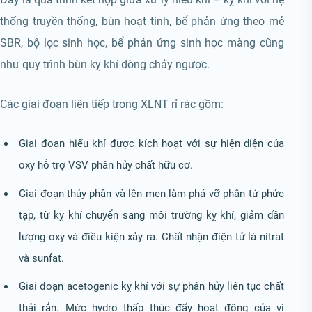
thống truyền thống, bùn hoạt tính, bể phản ứng theo mẻ
SBR, bộ lọc sinh học, bể phản ứng sinh học màng cũng
như quy trình bùn kỵ khí dòng chảy ngược.
Các giai đoạn liên tiếp trong XLNT rỉ rác gồm:
Giai đoạn hiếu khí được kích hoạt với sự hiện diện của
oxy hỗ trợ VSV phân hủy chất hữu cơ.
Giai đoạn thủy phân và lên men làm phá vỡ phân tử phức
tạp, từ kỵ khí chuyển sang môi trường kỵ khí, giảm dần
lượng oxy và điều kiện xảy ra. Chất nhận điện tử là nitrat
và sunfat.
Giai đoạn acetogenic kỵ khí với sự phân hủy liên tục chất
thải rắn. Mức hydro thấp thúc đẩy hoạt động của vi