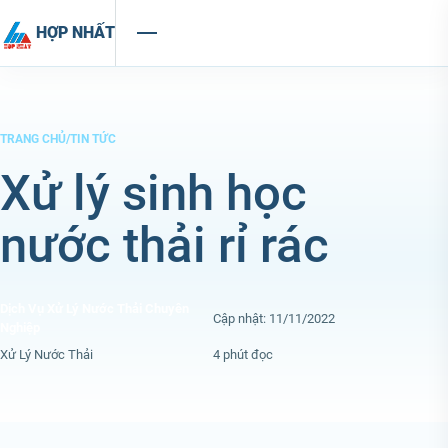
Chuyển đến nội dung
HỢP NHẤT
TRANG CHỦ
/
TIN TỨC
Xử lý sinh học
nước thải rỉ rác
Dịch Vụ Xử Lý Nước Thải Chuyên
Cập nhật: 11/11/2022
Nghiệp
Xử Lý Nước Thải
4 phút đọc