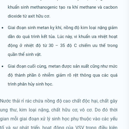
khuẩn sinh methanogenic tạo ra khí methane và cacbon
dioxide từ axit hữu cơ.
Giai đoạn sinh metan kỵ khí, nồng độ kim loại nặng giảm
dần do quá trình kết tủa. Lúc này, vi khuẩn ưa nhiệt hoạt
động ở nhiệt độ từ 30 – 35 độ C chiếm ưu thế trong
quần thể sinh vật.
Giai đoạn cuối cùng, metan được sản xuất cũng như mức
độ thành phần ô nhiễm giảm rõ rệt thông qua các quá
trình phân hủy sinh học.
Nước thải rỉ rác chứa nồng độ cao chất độc hại, chất gây
ung thư, kim loại nặng, chất hữu cơ, vô cơ. Do đó thời
gian mỗi giai đoạn xử lý sinh học phụ thuộc vào các yếu
tố và sự phát triển, hoạt động của VSV trong điều kiện