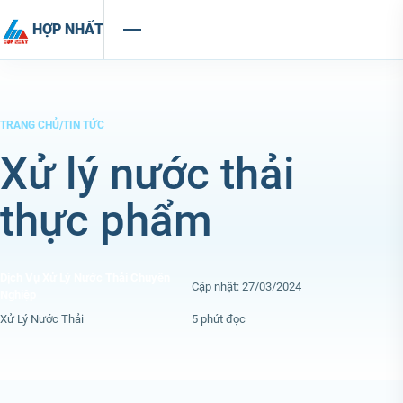
Chuyển đến nội dung
HỢP NHẤT
TRANG CHỦ
/
TIN TỨC
Xử lý nước thải
thực phẩm
Dịch Vụ Xử Lý Nước Thải Chuyên
Cập nhật: 27/03/2024
Nghiệp
Xử Lý Nước Thải
5 phút đọc