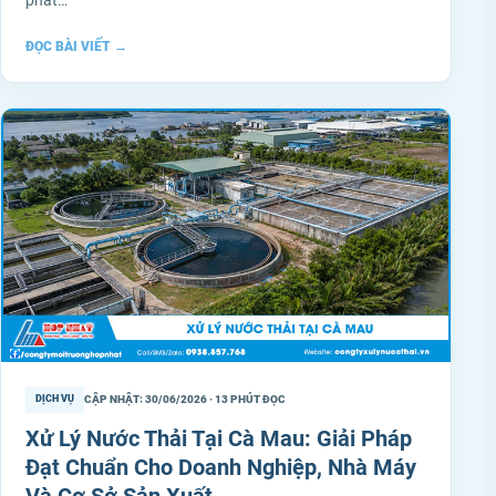
phát…
ĐỌC BÀI VIẾT
→
CẬP NHẬT: 30/06/2026 · 13 PHÚT ĐỌC
DỊCH VỤ
Xử Lý Nước Thải Tại Cà Mau: Giải Pháp
Đạt Chuẩn Cho Doanh Nghiệp, Nhà Máy
Và Cơ Sở Sản Xuất