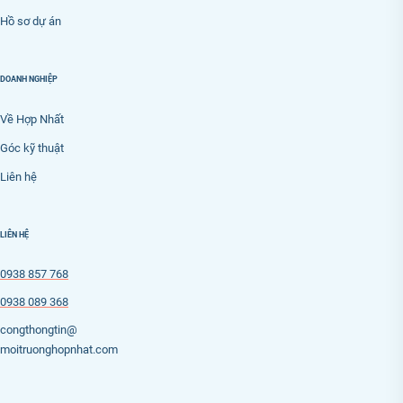
Hồ sơ dự án
DOANH NGHIỆP
Về Hợp Nhất
Góc kỹ thuật
Liên hệ
LIÊN HỆ
0938 857 768
0938 089 368
congthongtin@
moitruonghopnhat.com