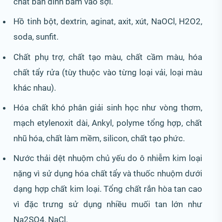
chất bản dính bám vào sợi.
Hồ tinh bột, dextrin, aginat, axit, xút, NaOCl, H2O2,
soda, sunfit.
Chất phụ trợ, chất tạo màu, chất cầm màu, hóa
chất tẩy rửa (tùy thuộc vào từng loại vải, loại màu
khác nhau).
Hóa chất khó phân giải sinh học như vòng thơm,
mạch etylenoxit dài, Ankyl, polyme tổng hợp, chất
nhũ hóa, chất làm mềm, silicon, chất tạo phức.
Nước thải dệt nhuộm chủ yếu do ô nhiễm kim loại
nặng vì sử dụng hóa chất tẩy và thuốc nhuộm dưới
dạng hợp chất kim loại. Tổng chất rắn hòa tan cao
vì đặc trưng sử dụng nhiều muối tan lớn như
Na2SO4, NaCl.