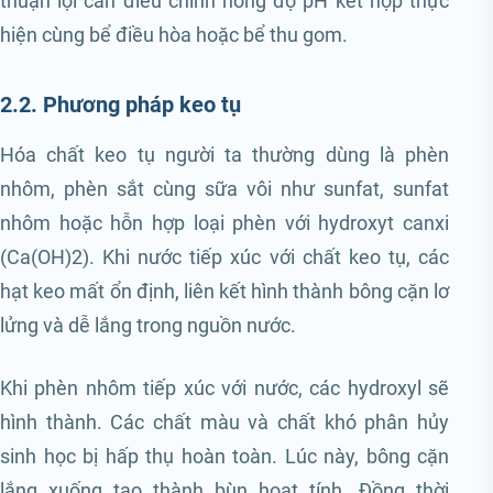
thuận lợi cần điều chỉnh nồng độ pH kết hợp thực
hiện cùng bể điều hòa hoặc bể thu gom.
2.2. Phương pháp keo tụ
Hóa chất keo tụ người ta thường dùng là phèn
nhôm, phèn sắt cùng sữa vôi như sunfat, sunfat
nhôm hoặc hỗn hợp loại phèn với hydroxyt canxi
(Ca(OH)2). Khi nước tiếp xúc với chất keo tụ, các
hạt keo mất ổn định, liên kết hình thành bông cặn lơ
lửng và dễ lắng trong nguồn nước.
Khi phèn nhôm tiếp xúc với nước, các hydroxyl sẽ
hình thành. Các chất màu và chất khó phân hủy
sinh học bị hấp thụ hoàn toàn. Lúc này, bông cặn
lắng xuống tạo thành bùn hoạt tính. Đồng thời