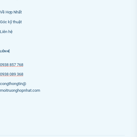
Về Hợp Nhất
Góc kỹ thuật
Liên hệ
LIÊN HỆ
0938 857 768
0938 089 368
congthongtin@
moitruonghopnhat.com