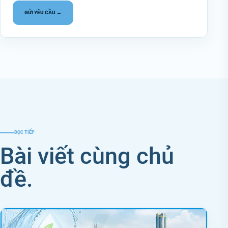
GỬI YÊU CẦU →
ĐỌC TIẾP
Bài viết cùng chủ
đề.