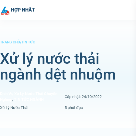
Chuyển đến nội dung
HỢP NHẤT
TRANG CHỦ
/
TIN TỨC
Xử lý nước thải
ngành dệt nhuộm
Dịch Vụ Xử Lý Nước Thải Chuyên
Cập nhật: 24/10/2022
Nghiệp
,
TIN TỨC NGÀNH
Xử Lý Nước Thải
5 phút đọc