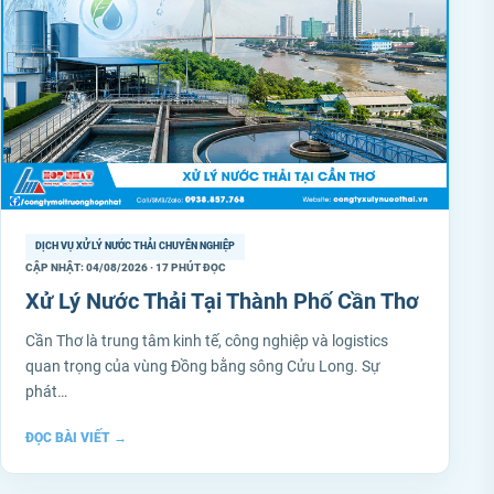
DỊCH VỤ XỬ LÝ NƯỚC THẢI CHUYÊN NGHIỆP
CẬP NHẬT: 04/08/2026 · 17 PHÚT ĐỌC
Xử Lý Nước Thải Tại Thành Phố Cần Thơ
Cần Thơ là trung tâm kinh tế, công nghiệp và logistics
quan trọng của vùng Đồng bằng sông Cửu Long. Sự
phát…
ĐỌC BÀI VIẾT
→