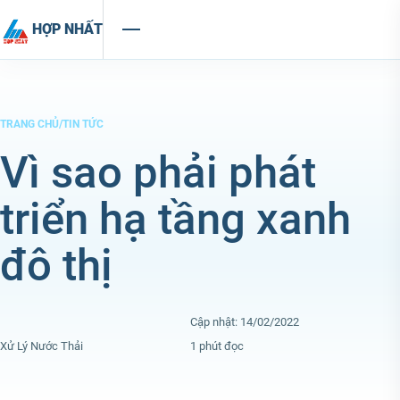
Chuyển đến nội dung
HỢP NHẤT
TRANG CHỦ
/
TIN TỨC
Vì sao phải phát
triển hạ tầng xanh
đô thị
Cập nhật: 14/02/2022
Xử Lý Nước Thải
1 phút đọc