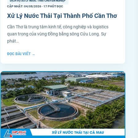
DỊCH VỤ XỬ LÝ NƯỚC THẢI CHUYÊN NGHIỆP
CẬP NHẬT: 04/08/2026 · 17 PHÚT ĐỌC
Xử Lý Nước Thải Tại Thành Phố Cần Thơ
Cần Thơ là trung tâm kinh tế, công nghiệp và logistics
quan trọng của vùng Đồng bằng sông Cửu Long. Sự
phát…
ĐỌC BÀI VIẾT
→