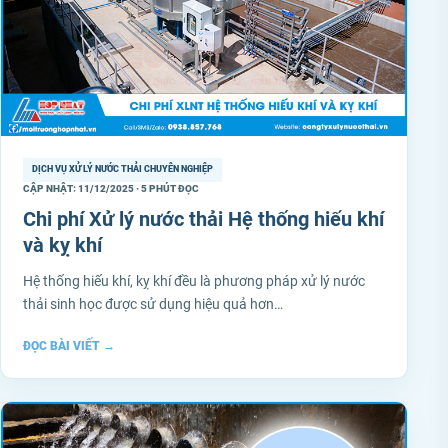
DỊCH VỤ XỬ LÝ NƯỚC THẢI CHUYÊN NGHIỆP
CẬP NHẬT: 11/12/2025 · 5 PHÚT ĐỌC
Chi phí Xử lý nước thải Hệ thống hiếu khí
và kỵ khí
Hệ thống hiếu khí, kỵ khí đều là phương pháp xử lý nước
thải sinh học được sử dụng hiệu quả hơn…
ĐỌC BÀI VIẾT
→