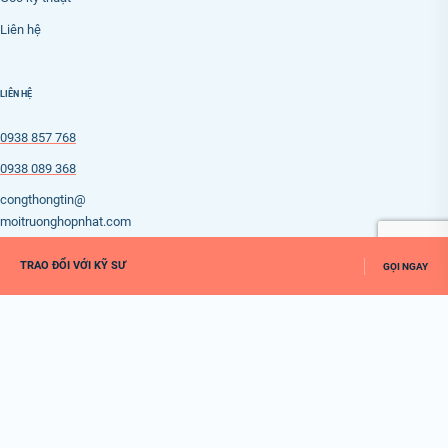
Liên hệ
LIÊN HỆ
0938 857 768
0938 089 368
congthongtin@
moitruonghopnhat.com
TRAO ĐỔI VỚI KỸ SƯ
GỌI NGAY
© 2026 HỢP NHẤT ENVIRONMENTAL ENGINEERING
HO CHI MINH CITY · VIETNAM
VỀ ĐẦU TRANG ↑