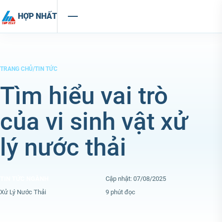
Chuyển đến nội dung
HỢP NHẤT
TRANG CHỦ
/
TIN TỨC
Tìm hiểu vai trò
của vi sinh vật xử
lý nước thải
TIN TỨC NGÀNH
Cập nhật: 07/08/2025
Xử Lý Nước Thải
9 phút đọc