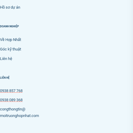
Hồ sơ dự án
DOANH NGHIỆP
Về Hợp Nhất
Góc kỹ thuật
Liên hệ
LIÊN HỆ
0938 857 768
0938 089 368
congthongtin@
moitruonghopnhat.com