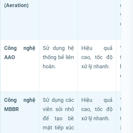
(Aeration)
cao, 
vận
cao.
Công nghệ
Sử dụng hệ
Hiệu quả
Yêu c
AAO
thống bể liên
cao, tốc độ
tích 
hoàn.
xử lý nhanh.
hỏi k
cao.
Công nghệ
Sử dụng các
Hiệu quả
Yêu 
MBBR
viên sỏi nhỏ
cao, tốc độ
trì, 
để tạo bề
xử lý nhanh.
thườ
mặt tiếp xúc
xuyê