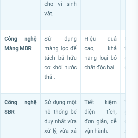
cho vi sinh
vật.
Công nghệ
Sử dụng
Hiệu quả
Chi 
Màng MBR
màng lọc để
cao, khả
tư c
tách bã hữu
năng loại bỏ
cầu k
cơ khỏi nước
chất độc hại.
cao.
thải.
Công nghệ
Sử dụng một
Tiết kiệm
Yêu c
SBR
hệ thống bể
diện tích,
gia
duy nhất vừa
đơn giản, dễ
động
xử lý, vừa xả
vận hành.
xác.