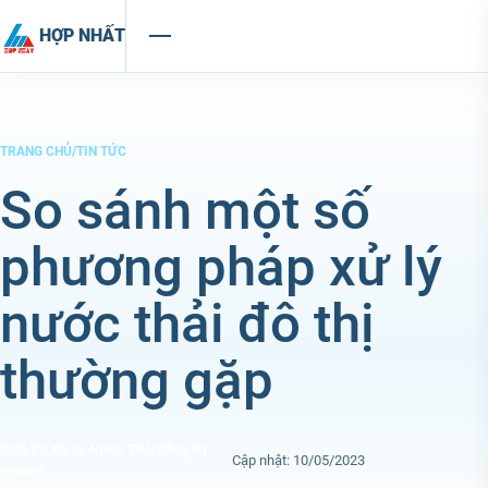
Chuyển đến nội dung
HỢP NHẤT
TRANG CHỦ
/
TIN TỨC
So sánh một số
phương pháp xử lý
nước thải đô thị
thường gặp
Dịch Vụ Xử Lý Nước Thải Chuyên
Cập nhật: 10/05/2023
Nghiệp