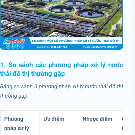
1. So sánh các phương pháp xử lý nước
thải đô thị thường gặp
Bảng so sánh 3 phương pháp xử lý nước thải đô thị
thường gặp:
Phương
Ưu điểm
Nhược điểm
Chi 
pháp xử lý
tư