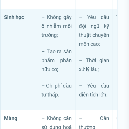
Sinh học
– Không gây
– Yêu cầu
Thấp
ô nhiễm môi
đội ngũ kỹ
trường;
thuật chuyên
môn cao;
– Tạo ra sản
phẩm phân
– Thời gian
hữu cơ;
xử lý lâu;
– Chi phí đầu
– Yêu cầu
tư thấp.
diện tích lớn.
Màng
– Không cần
– Cần
Cao
sử dụng hoá
thường