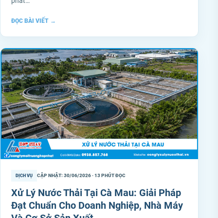
phát…
ĐỌC BÀI VIẾT
→
CẬP NHẬT: 30/06/2026 · 13 PHÚT ĐỌC
DỊCH VỤ
Xử Lý Nước Thải Tại Cà Mau: Giải Pháp
Đạt Chuẩn Cho Doanh Nghiệp, Nhà Máy