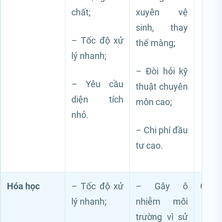
chất;
xuyên vệ
sinh, thay
– Tốc độ xử
thế màng;
lý nhanh;
– Đòi hỏi kỹ
– Yêu cầu
thuật chuyên
diện tích
môn cao;
nhỏ.
– Chi phí đầu
tư cao.
Hóa học
– Tốc độ xử
– Gây ô
Cao
lý nhanh;
nhiễm môi
trường vì sử