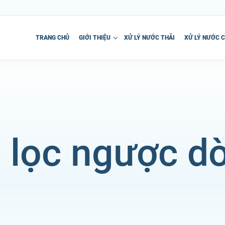
TRANG CHỦ
GIỚI THIỆU
XỬ LÝ NƯỚC THẢI
XỬ LÝ NƯỚC 
 lọc ngược d