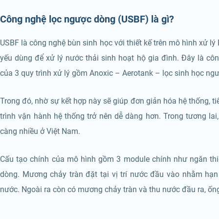
Công nghệ lọc ngược dòng (USBF) là gì?
USBF là công nghệ bùn sinh học với thiết kế trên mô hình xử lý 
yếu dùng để xử lý nước thải sinh hoạt hộ gia đình. Đây là côn
của 3 quy trình xử lý gồm Anoxic – Aerotank – lọc sinh học ng
Trong đó, nhờ sự kết hợp này sẽ giúp đơn giản hóa hệ thống, tiế
trình vận hành hệ thống trở nên dễ dàng hơn. Trong tương l
càng nhiều ở Việt Nam.
Cấu tạo chính của mô hình gồm 3 module chính như ngăn thiế
dòng. Mương chảy tràn đặt tại vị trí nước đầu vào nhằm hạn
nước. Ngoài ra còn có mương chảy tràn và thu nước đầu ra, ống