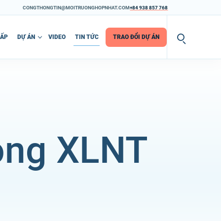
CONGTHONGTIN@MOITRUONGHOPNHAT.COM
+84 938 857 768
CẤP
DỰ ÁN
VIDEO
TIN TỨC
TRAO ĐỔI DỰ ÁN
òng XLNT