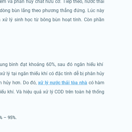
ễm và phân hủy chất hữu cơ. Tiếp theo, nước thải
i dòng bùn lắng theo phương thẳng đứng. Lúc này
 xử lý sinh học từ bông bùn hoạt tính. Còn phần
rung bình đạt khoảng 60%, sau đó ngăn hiếu khí
ử lý tại ngăn thiếu khí có đặc tính dễ bị phân hủy
ân hủy hơn. Do đó,
xử lý nước thải tòa nhà
có hàm
ếu khí. Và hiệu quả xử lý COD trên toàn hệ thống
5% – 95%.