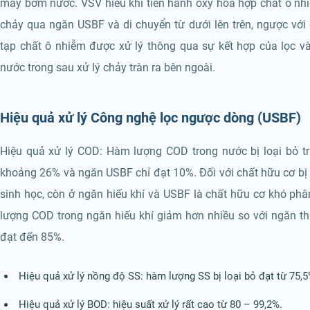
máy bơm nước. VSV hiếu khí tiến hành oxy hóa hợp chất ô nhi
chảy qua ngăn USBF và di chuyển từ dưới lên trên, ngược vớ
tạp chất ô nhiễm được xử lý thông qua sự kết hợp của lọc và
nước trong sau xử lý chảy tràn ra bên ngoài.
Hiệu quả xử lý Công nghệ lọc ngược dòng (USBF)
Hiệu quả xử lý COD: Hàm lượng COD trong nước bị loại bỏ t
khoảng 26% và ngăn USBF chỉ đạt 10%. Đối với chất hữu cơ bị x
sinh học, còn ở ngăn hiếu khí và USBF là chất hữu cơ khó ph
lượng COD trong ngăn hiếu khí giảm hơn nhiều so với ngăn thi
đạt đến 85%.
Hiệu quả xử lý nồng độ SS: hàm lượng SS bị loại bỏ đạt từ 75,
Hiệu quả xử lý BOD: hiệu suất xử lý rất cao từ 80 – 99,2%.