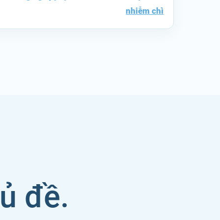
nhiễm chì
hủ đề.