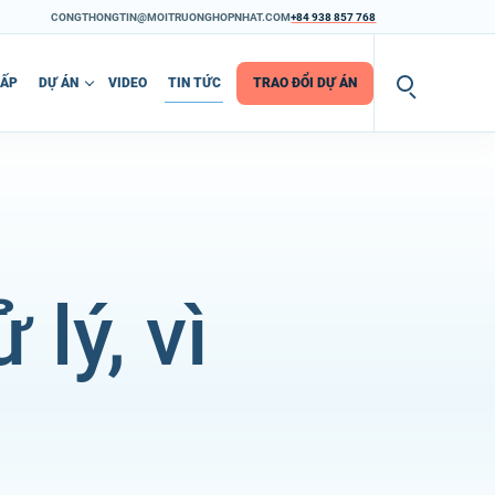
CONGTHONGTIN@MOITRUONGHOPNHAT.COM
+84 938 857 768
CẤP
DỰ ÁN
VIDEO
TIN TỨC
TRAO ĐỔI DỰ ÁN
lý, vì