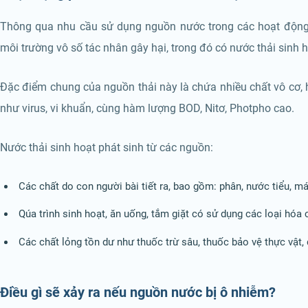
Thông qua nhu cầu sử dụng nguồn nước trong các hoạt động
môi trường vô số tác nhân gây hại, trong đó có nước thải sinh h
Đặc điểm chung của nguồn thải này là chứa nhiều chất vô cơ, h
như virus, vi khuẩn, cùng hàm lượng BOD, Nitơ, Photpho cao.
Nước thải sinh hoạt phát sinh từ các nguồn:
Các chất do con người bài tiết ra, bao gồm: phân, nước tiểu, má
Qúa trình sinh hoạt, ăn uống, tắm giặt có sử dụng các loại hóa 
Các chất lỏng tồn dư như thuốc trừ sâu, thuốc bảo vệ thực vật,
Điều gì sẽ xảy ra nếu nguồn nước bị ô nhiễm?