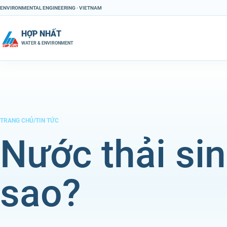
Chuyển đến nội dung
ENVIRONMENTAL ENGINEERING · VIETNAM
HỢP NHẤT
WATER & ENVIRONMENT
TRANG CHỦ
/
TIN TỨC
Nước thải sinh
sao?