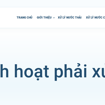
TRANG CHỦ
GIỚI THIỆU
XỬ LÝ NƯỚC THẢI
XỬ LÝ NƯỚC 
 hoạt phải xử 