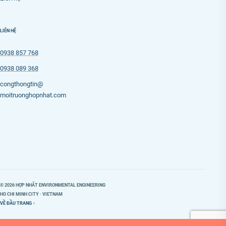
LIÊN HỆ
0938 857 768
0938 089 368
congthongtin@
moitruonghopnhat.com
© 2026 HỢP NHẤT ENVIRONMENTAL ENGINEERING
HO CHI MINH CITY · VIETNAM
VỀ ĐẦU TRANG ↑