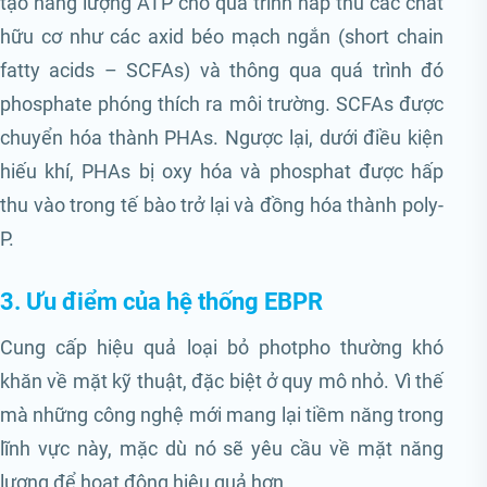
tạo năng lượng ATP cho quá trình hấp thu các chất
hữu cơ như các axid béo mạch ngắn (short chain
fatty acids – SCFAs) và thông qua quá trình đó
phosphate phóng thích ra môi trường. SCFAs được
chuyển hóa thành PHAs. Ngược lại, dưới điều kiện
hiếu khí, PHAs bị oxy hóa và phosphat được hấp
thu vào trong tế bào trở lại và đồng hóa thành poly-
P.
3. Ưu điểm của hệ thống EBPR
Cung cấp hiệu quả loại bỏ photpho thường khó
khăn về mặt kỹ thuật, đặc biệt ở quy mô nhỏ. Vì thế
mà những công nghệ mới mang lại tiềm năng trong
lĩnh vực này, mặc dù nó sẽ yêu cầu về mặt năng
lượng để hoạt động hiệu quả hơn.