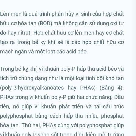
Lên men là quá trình phân hủy vi sinh của hợp chất
hữu cơ hòa tan (BOD) mà không cần sử dụng oxi tự
do hay nitrat. Hợp chất hữu cơ lên men hay cơ chất
tạo ra trong bể kỵ khí sẽ là các hợp chất hữu cơ
mạch ngắn và một loạt các acid béo.
Trong bể kỵ khí, vi khuẩn poly-P hấp thu acid béo và
tích trữ chúng dạng như là một loại tinh bột khó tan
(poly-β-hydroxyalkanoates hay PHAs) (Bảng 4).
PHAs trong vi khuẩn poly-P giữ hai chức năng. Đầu
tiên, nó giúp vi khuẩn phát triển và tái cấu trúc
polyphosphat bằng cách hấp thu nhiều phosphat
hòa tan. Thứ hai, PHAs cùng với polyphosphat giúp
vi khuẩn poly-P sống sót trong điều kiện môi trường