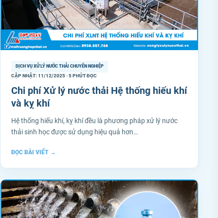
DỊCH VỤ XỬ LÝ NƯỚC THẢI CHUYÊN NGHIỆP
CẬP NHẬT: 11/12/2025 · 5 PHÚT ĐỌC
Chi phí Xử lý nước thải Hệ thống hiếu khí
và kỵ khí
Hệ thống hiếu khí, kỵ khí đều là phương pháp xử lý nước
thải sinh học được sử dụng hiệu quả hơn…
ĐỌC BÀI VIẾT
→