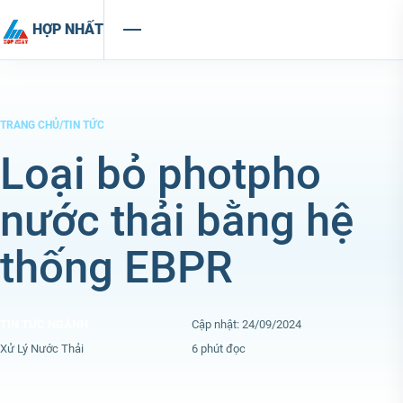
Chuyển đến nội dung
HỢP NHẤT
TRANG CHỦ
/
TIN TỨC
Loại bỏ photpho
nước thải bằng hệ
thống EBPR
TIN TỨC NGÀNH
Cập nhật: 24/09/2024
Xử Lý Nước Thải
6 phút đọc