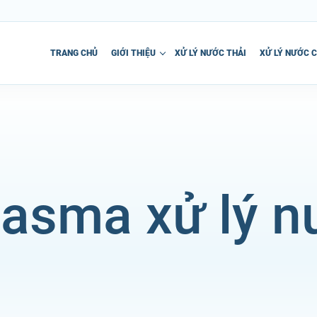
TRANG CHỦ
GIỚI THIỆU
XỬ LÝ NƯỚC THẢI
XỬ LÝ NƯỚC 
asma xử lý n