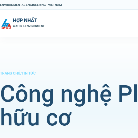
Chuyển đến nội dung
ENVIRONMENTAL ENGINEERING · VIETNAM
HỢP NHẤT
WATER & ENVIRONMENT
TRANG CHỦ
/
TIN TỨC
Công nghệ Pl
hữu cơ