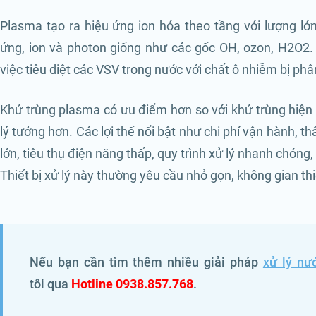
Plasma tạo ra hiệu ứng ion hóa theo tầng với lượng lớ
ứng, ion và photon giống như các gốc OH, ozon, H2O2
việc tiêu diệt các VSV trong nước với chất ô nhiễm bị phâ
Khử trùng plasma có ưu điểm hơn so với khử trùng hiện t
lý tưởng hơn. Các lợi thế nổi bật như chi phí vận hành, t
lớn, tiêu thụ điện năng thấp, quy trình xử lý nhanh chóng, 
Thiết bị xử lý này thường yêu cầu nhỏ gọn, không gian thiế
Nếu bạn cần tìm thêm nhiều giải pháp
xử lý nư
tôi qua
Hotline 0938.857.768
.