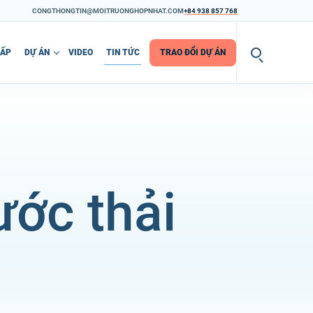
CONGTHONGTIN@MOITRUONGHOPNHAT.COM
+84 938 857 768
CẤP
DỰ ÁN
VIDEO
TIN TỨC
TRAO ĐỔI DỰ ÁN
ước thải