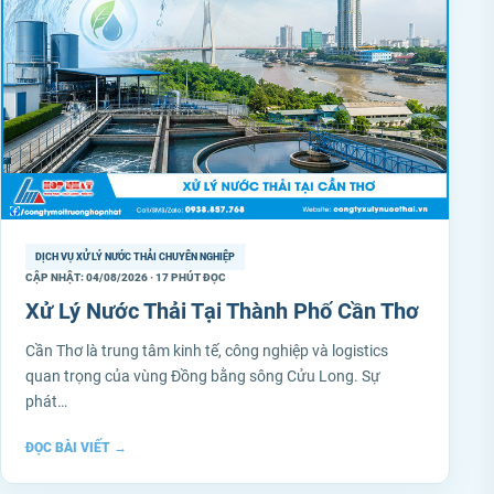
DỊCH VỤ XỬ LÝ NƯỚC THẢI CHUYÊN NGHIỆP
CẬP NHẬT: 04/08/2026 · 17 PHÚT ĐỌC
Xử Lý Nước Thải Tại Thành Phố Cần Thơ
Cần Thơ là trung tâm kinh tế, công nghiệp và logistics
quan trọng của vùng Đồng bằng sông Cửu Long. Sự
phát…
ĐỌC BÀI VIẾT
→