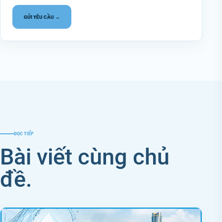
GỬI YÊU CẦU →
ĐỌC TIẾP
Bài viết cùng chủ
đề.