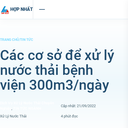
Chuyển đến nội dung
HỢP NHẤT
TRANG CHỦ
/
TIN TỨC
Các cơ sở để xử lý
nước thải bệnh
viện 300m3/ngày
Dịch Vụ Xử Lý Nước Thải Chuyên
Cập nhật: 21/09/2022
Nghiệp
,
TIN TỨC NGÀNH
Xử Lý Nước Thải
4 phút đọc