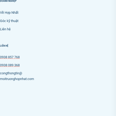
DOANH NGHIỆP
Về Hợp Nhất
Góc kỹ thuật
Liên hệ
LIÊN HỆ
0938 857 768
0938 089 368
congthongtin@
moitruonghopnhat.com