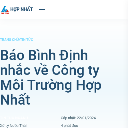
Chuyển đến nội dung
HỢP NHẤT
TRANG CHỦ
/
TIN TỨC
Báo Bình Định
nhắc về Công ty
Môi Trường Hợp
Nhất
TIN TỨC NGÀNH
Cập nhật: 22/01/2024
Xử Lý Nước Thải
4 phút đọc