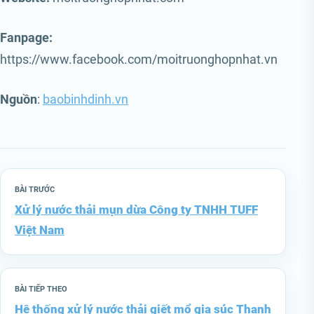
Fanpage:
https://www.facebook.com/moitruonghopnhat.vn
Nguồn
:
baobinhdinh.vn
BÀI TRƯỚC
Xử lý nước thải mụn dừa Công ty TNHH TUFF
Việt Nam
BÀI TIẾP THEO
Hệ thống xử lý nước thải giết mổ gia súc Thanh