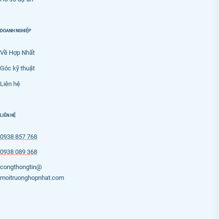
DOANH NGHIỆP
Về Hợp Nhất
Góc kỹ thuật
Liên hệ
LIÊN HỆ
0938 857 768
0938 089 368
congthongtin@
moitruonghopnhat.com