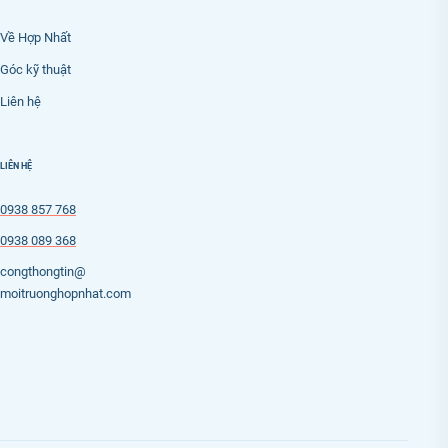
Về Hợp Nhất
Góc kỹ thuật
Liên hệ
LIÊN HỆ
0938 857 768
0938 089 368
congthongtin@
moitruonghopnhat.com