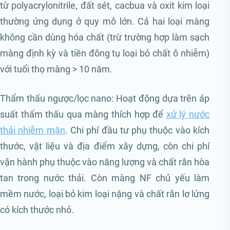
từ polyacrylonitrile, đất sét, cacbua và oxit kim loại
thường ứng dụng ở quy mô lớn. Cả hai loại màng
không cần dùng hóa chất (trừ trường hợp làm sạch
màng định kỳ và tiền đông tụ loại bỏ chất ô nhiễm)
với tuổi thọ màng > 10 năm.
Thẩm thấu ngược/lọc nano: Hoạt động dựa trên áp
suất thẩm thấu qua màng thích hợp để
xử lý nước
thải nhiễm mặn
. Chi phí đầu tư phụ thuộc vào kích
thước, vật liệu và địa điểm xây dựng, còn chi phí
vận hành phụ thuộc vào năng lượng và chất rắn hòa
tan trong nước thải. Còn màng NF chủ yếu làm
mềm nước, loại bỏ kim loại nặng và chất rắn lơ lửng
có kích thước nhỏ.