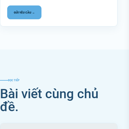
GỬI YÊU CẦU →
ĐỌC TIẾP
Bài viết cùng chủ
đề.