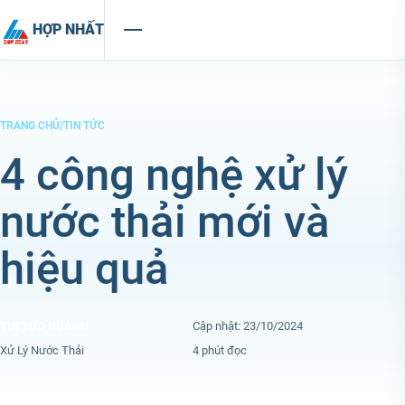
Chuyển đến nội dung
HỢP NHẤT
TRANG CHỦ
/
TIN TỨC
4 công nghệ xử lý
nước thải mới và
hiệu quả
TIN TỨC NGÀNH
Cập nhật: 23/10/2024
Xử Lý Nước Thải
4 phút đọc