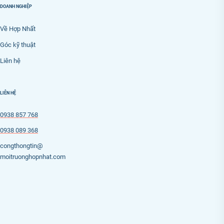
DOANH NGHIỆP
Về Hợp Nhất
Góc kỹ thuật
Liên hệ
LIÊN HỆ
0938 857 768
0938 089 368
congthongtin@
moitruonghopnhat.com