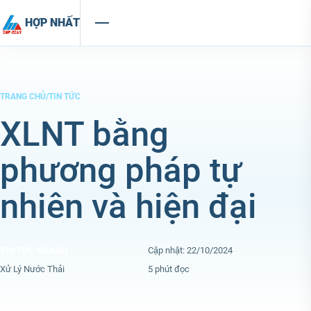
Chuyển đến nội dung
HỢP NHẤT
TRANG CHỦ
/
TIN TỨC
XLNT bằng
phương pháp tự
nhiên và hiện đại
TIN TỨC NGÀNH
Cập nhật: 22/10/2024
Xử Lý Nước Thải
5 phút đọc