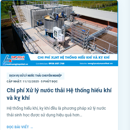
DỊCH VỤ XỬ LÝ NƯỚC THẢI CHUYÊN NGHIỆP
CẬP NHẬT: 11/12/2025 · 5 PHÚT ĐỌC
Chi phí Xử lý nước thải Hệ thống hiếu khí
và kỵ khí
Hệ thống hiếu khí, kỵ khí đều là phương pháp xử lý nước
thải sinh học được sử dụng hiệu quả hơn…
ĐỌC BÀI VIẾT
→