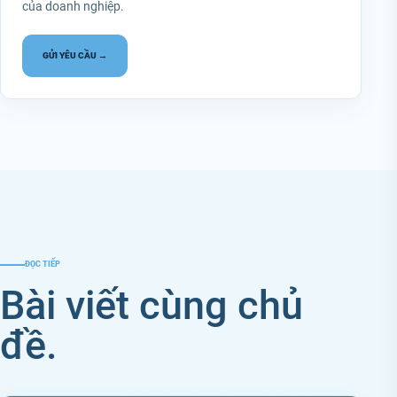
của doanh nghiệp.
GỬI YÊU CẦU →
ĐỌC TIẾP
Bài viết cùng chủ
đề.