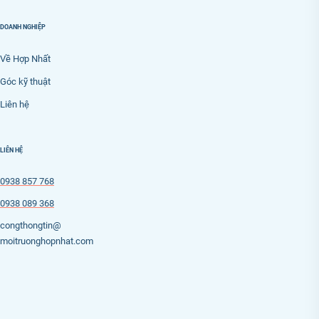
DOANH NGHIỆP
Về Hợp Nhất
Góc kỹ thuật
Liên hệ
LIÊN HỆ
0938 857 768
0938 089 368
congthongtin@
moitruonghopnhat.com