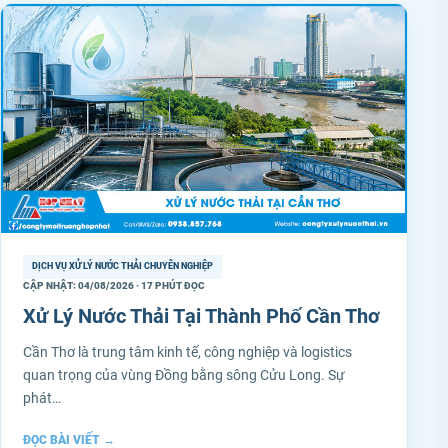
DỊCH VỤ XỬ LÝ NƯỚC THẢI CHUYÊN NGHIỆP
CẬP NHẬT: 04/08/2026 · 17 PHÚT ĐỌC
Xử Lý Nước Thải Tại Thành Phố Cần Thơ
Cần Thơ là trung tâm kinh tế, công nghiệp và logistics
quan trọng của vùng Đồng bằng sông Cửu Long. Sự
phát…
ĐỌC BÀI VIẾT
→