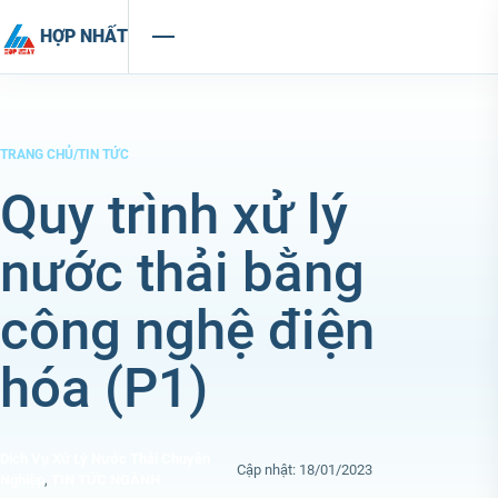
Chuyển đến nội dung
HỢP NHẤT
TRANG CHỦ
/
TIN TỨC
Quy trình xử lý
nước thải bằng
công nghệ điện
hóa (P1)
Dịch Vụ Xử Lý Nước Thải Chuyên
Cập nhật: 18/01/2023
Nghiệp
,
TIN TỨC NGÀNH