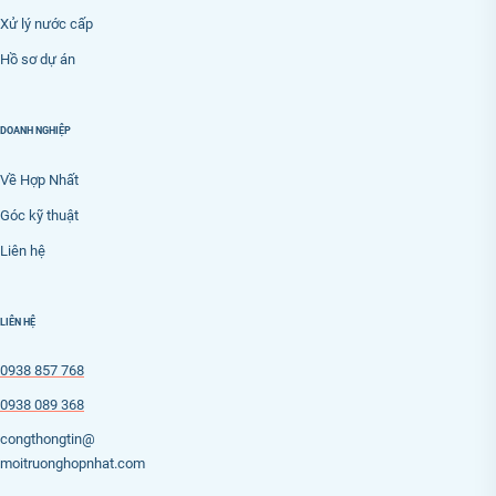
Xử lý nước cấp
Hồ sơ dự án
DOANH NGHIỆP
Về Hợp Nhất
Góc kỹ thuật
Liên hệ
LIÊN HỆ
0938 857 768
0938 089 368
congthongtin@
moitruonghopnhat.com