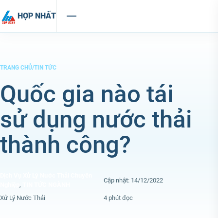
Chuyển đến nội dung
HỢP NHẤT
TRANG CHỦ
/
TIN TỨC
Quốc gia nào tái
sử dụng nước thải
thành công?
Dịch Vụ Xử Lý Nước Thải Chuyên
Cập nhật: 14/12/2022
Nghiệp
,
TIN TỨC NGÀNH
Xử Lý Nước Thải
4 phút đọc