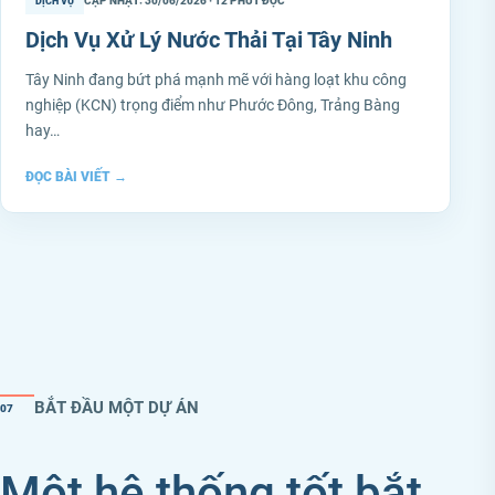
CẬP NHẬT: 30/06/2026 · 12 PHÚT ĐỌC
DỊCH VỤ
Dịch Vụ Xử Lý Nước Thải Tại Tây Ninh
Tây Ninh đang bứt phá mạnh mẽ với hàng loạt khu công
nghiệp (KCN) trọng điểm như Phước Đông, Trảng Bàng
hay…
ĐỌC BÀI VIẾT
→
BẮT ĐẦU MỘT DỰ ÁN
07
Một hệ thống tốt bắt