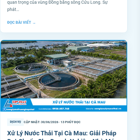
quan trọng của vùng Đồng bằng sông Cửu Long. Sự
phát…
ĐỌC BÀI VIẾT
→
CẬP NHẬT: 30/06/2026 · 13 PHÚT ĐỌC
DỊCH VỤ
Xử Lý Nước Thải Tại Cà Mau: Giải Pháp