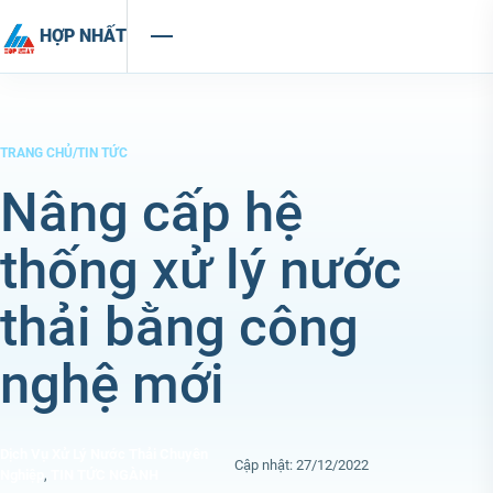
Chuyển đến nội dung
HỢP NHẤT
TRANG CHỦ
/
TIN TỨC
Nâng cấp hệ
thống xử lý nước
thải bằng công
nghệ mới
Dịch Vụ Xử Lý Nước Thải Chuyên
Cập nhật: 27/12/2022
Nghiệp
,
TIN TỨC NGÀNH