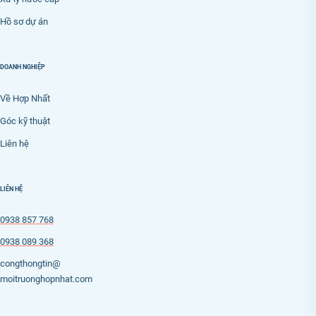
Hồ sơ dự án
DOANH NGHIỆP
Về Hợp Nhất
Góc kỹ thuật
Liên hệ
LIÊN HỆ
0938 857 768
0938 089 368
congthongtin@
moitruonghopnhat.com