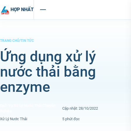
Chuyển đến nội dung
HỢP NHẤT
TRANG CHỦ
/
TIN TỨC
Ứng dụng xử lý
nước thải bằng
enzyme
Dịch Vụ Xử Lý Nước Thải Chuyên
Cập nhật: 28/10/2022
Nghiệp
Xử Lý Nước Thải
5 phút đọc