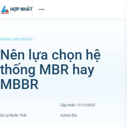
Chuyển đến nội dung
HỢP NHẤT
TRANG CHỦ
/
TIN TỨC
Nên lựa chọn hệ
thống MBR hay
MBBR
Dịch Vụ Xử Lý Nước Thải Chuyên
Cập nhật: 11/11/2022
Nghiệp
Xử Lý Nước Thải
4 phút đọc