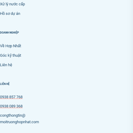
Xử lý nước cấp
Hồ sơ dự án
DOANH NGHIỆP
Về Hợp Nhất
Góc kỹ thuật
Liên hệ
LIÊN HỆ
0938 857 768
0938 089 368
congthongtin@
moitruonghopnhat.com