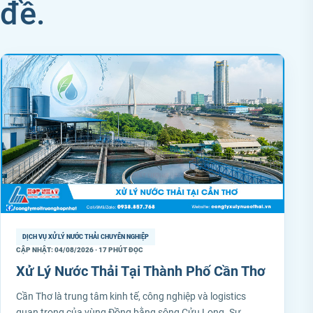
đề.
DỊCH VỤ XỬ LÝ NƯỚC THẢI CHUYÊN NGHIỆP
CẬP NHẬT: 04/08/2026 · 17 PHÚT ĐỌC
Xử Lý Nước Thải Tại Thành Phố Cần Thơ
Cần Thơ là trung tâm kinh tế, công nghiệp và logistics
quan trọng của vùng Đồng bằng sông Cửu Long. Sự