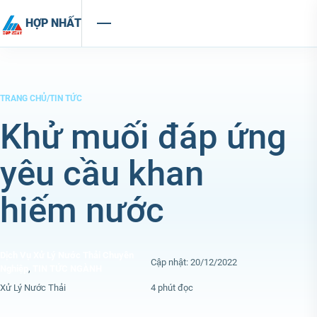
Chuyển đến nội dung
HỢP NHẤT
TRANG CHỦ
/
TIN TỨC
Khử muối đáp ứng
yêu cầu khan
hiếm nước
Dịch Vụ Xử Lý Nước Thải Chuyên
Cập nhật: 20/12/2022
Nghiệp
,
TIN TỨC NGÀNH
Xử Lý Nước Thải
4 phút đọc