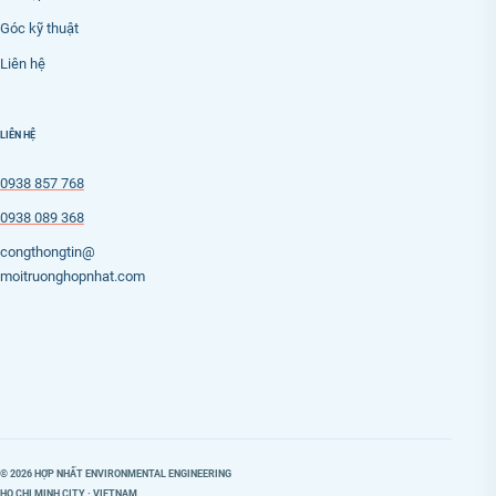
Góc kỹ thuật
Liên hệ
LIÊN HỆ
0938 857 768
0938 089 368
congthongtin@
moitruonghopnhat.com
© 2026 HỢP NHẤT ENVIRONMENTAL ENGINEERING
HO CHI MINH CITY · VIETNAM