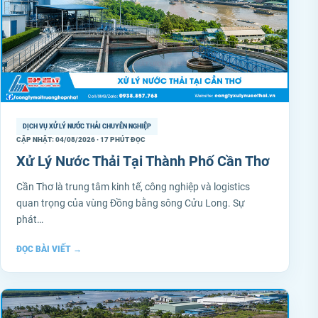
DỊCH VỤ XỬ LÝ NƯỚC THẢI CHUYÊN NGHIỆP
CẬP NHẬT: 04/08/2026 · 17 PHÚT ĐỌC
Xử Lý Nước Thải Tại Thành Phố Cần Thơ
Cần Thơ là trung tâm kinh tế, công nghiệp và logistics
quan trọng của vùng Đồng bằng sông Cửu Long. Sự
phát…
ĐỌC BÀI VIẾT
→