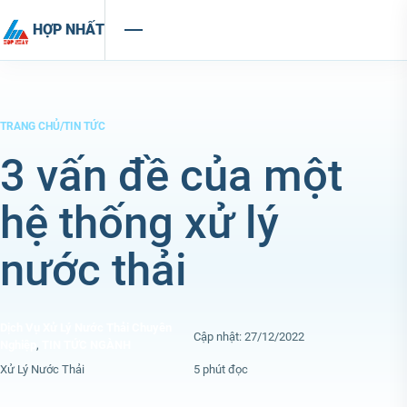
Chuyển đến nội dung
HỢP NHẤT
TRANG CHỦ
/
TIN TỨC
3 vấn đề của một
hệ thống xử lý
nước thải
Dịch Vụ Xử Lý Nước Thải Chuyên
Cập nhật: 27/12/2022
Nghiệp
,
TIN TỨC NGÀNH
Xử Lý Nước Thải
5 phút đọc