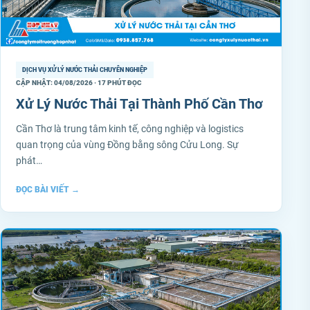
DỊCH VỤ XỬ LÝ NƯỚC THẢI CHUYÊN NGHIỆP
CẬP NHẬT: 04/08/2026 · 17 PHÚT ĐỌC
Xử Lý Nước Thải Tại Thành Phố Cần Thơ
Cần Thơ là trung tâm kinh tế, công nghiệp và logistics
quan trọng của vùng Đồng bằng sông Cửu Long. Sự
phát…
ĐỌC BÀI VIẾT
→