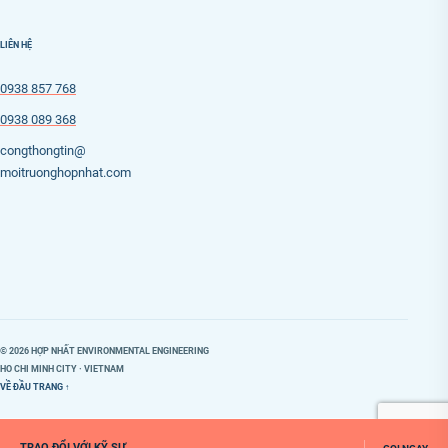
LIÊN HỆ
0938 857 768
0938 089 368
congthongtin@
moitruonghopnhat.com
© 2026 HỢP NHẤT ENVIRONMENTAL ENGINEERING
HO CHI MINH CITY · VIETNAM
VỀ ĐẦU TRANG ↑
TRAO ĐỔI VỚI KỸ SƯ