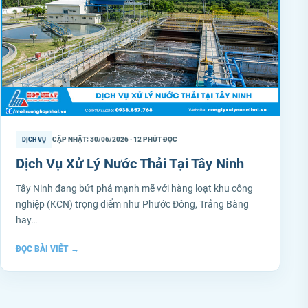
CẬP NHẬT: 30/06/2026 · 12 PHÚT ĐỌC
DỊCH VỤ
Dịch Vụ Xử Lý Nước Thải Tại Tây Ninh
Tây Ninh đang bứt phá mạnh mẽ với hàng loạt khu công
nghiệp (KCN) trọng điểm như Phước Đông, Trảng Bàng
hay…
ĐỌC BÀI VIẾT
→