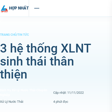
Chuyển đến nội dung
HỢP NHẤT
TRANG CHỦ
/
TIN TỨC
3 hệ thống XLNT
sinh thái thân
thiện
Dịch Vụ Xử Lý Nước Thải Chuyên
Cập nhật: 11/11/2022
Nghiệp
Xử Lý Nước Thải
4 phút đọc